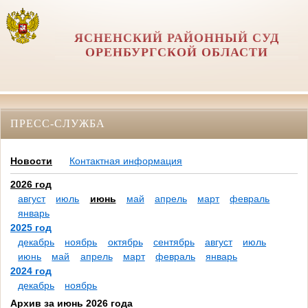
ЯСНЕНСКИЙ РАЙОННЫЙ СУД
ОРЕНБУРГСКОЙ ОБЛАСТИ
ПРЕСС-СЛУЖБА
Новости
Контактная информация
2026 год
август
июль
июнь
май
апрель
март
февраль
январь
2025 год
декабрь
ноябрь
октябрь
сентябрь
август
июль
июнь
май
апрель
март
февраль
январь
2024 год
декабрь
ноябрь
Архив за июнь 2026 года