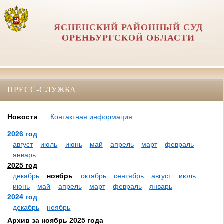
ЯСНЕНСКИЙ РАЙОННЫЙ СУД
ОРЕНБУРГСКОЙ ОБЛАСТИ
ПРЕСС-СЛУЖБА
Новости
Контактная информация
2026 год
август
июль
июнь
май
апрель
март
февраль
январь
2025 год
декабрь
ноябрь
октябрь
сентябрь
август
июль
июнь
май
апрель
март
февраль
январь
2024 год
декабрь
ноябрь
Архив за ноябрь 2025 года