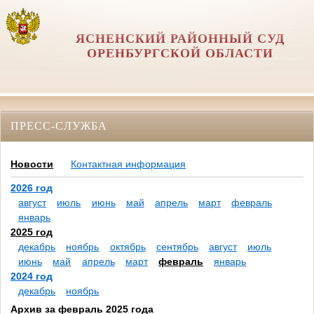
ЯСНЕНСКИЙ РАЙОННЫЙ СУД
ОРЕНБУРГСКОЙ ОБЛАСТИ
ПРЕСС-СЛУЖБА
Новости
Контактная информация
2026 год
август
июль
июнь
май
апрель
март
февраль
январь
2025 год
декабрь
ноябрь
октябрь
сентябрь
август
июль
июнь
май
апрель
март
февраль
январь
2024 год
декабрь
ноябрь
Архив за февраль 2025 года