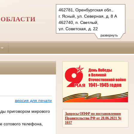
462781, Оренбургская обл.,
г. Ясный, ул. Северная, д. 8 А
 ОБЛАСТИ
462740, п. Светлый,
ул. Советская, д. 22
Тел.: (35368) 2-25-63 (т/ф),
развернуть
(35366) 2-15-85 (т/ф)
yasnensky.orb@sudrf.ru
svetlinsky.orb@sudrf.ru
версия для печати
оды приговором мирового
Запросы ОПФР по постановлению
Правительства РФ от 28.06.2021 №
1037
е сотового телефона,