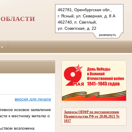
462781, Оренбургская обл.,
г. Ясный, ул. Северная, д. 8 А
 ОБЛАСТИ
462740, п. Светлый,
ул. Советская, д. 22
Тел.: (35368) 2-25-63 (т/ф),
развернуть
(35366) 2-15-85 (т/ф)
yasnensky.orb@sudrf.ru
svetlinsky.orb@sudrf.ru
версия для печати
тивное исковое заявление
Запросы ОПФР по постановлению
сти к местному жителю о
Правительства РФ от 28.06.2021 №
1037
льством возложена