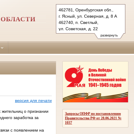
462781, Оренбургская обл.,
г. Ясный, ул. Северная, д. 8 А
 ОБЛАСТИ
462740, п. Светлый,
ул. Советская, д. 22
Тел.: (35368) 2-25-63 (т/ф),
развернуть
(35366) 2-15-85 (т/ф)
yasnensky.orb@sudrf.ru
svetlinsky.orb@sudrf.ru
версия для печати
 жительниц о признании
Запросы ОПФР по постановлению
еднего заработка за
Правительства РФ от 28.06.2021 №
1037
связи с появлением на